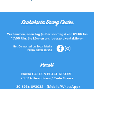
Scubakreta Diving Center
Wir tauchen jeden Tag (außer sonntags) von 09:00 bis
17:00 Uhr. Sie können uns jederzeit kontaktieren
Get Connected on Social Media
Follow
@scubakreta
Kontakt
NANA GOLDEN BEACH RESORT
70 014 Hersonissos / Crete Greece
+30 6936 893032
- (Mobile/WhatsApp)
scuba@scubakreta.gr
Help / Assistance
Booking & Contact